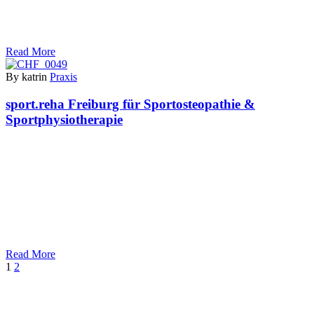
Read More
By katrin
Praxis
sport.reha Freiburg für Sportosteopathie &
Sportphysiotherapie
Read More
Weiter
1
2