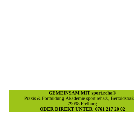
GEMEINSAM MIT sport.reha®
Praxis & Fortbildung-Akademie sport.reha®, Bertoldstraß
79098 Freiburg
ODER DIREKT UNTER 0761 217 20 02